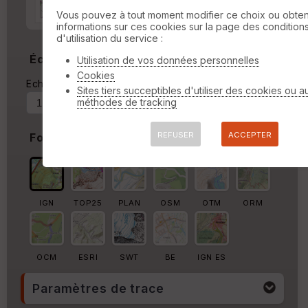
Marge autour de la trace
Vous pouvez à tout moment modifier ce choix ou obten
informations sur ces cookies sur la page des condition
%
d'utilisation du service :
Échelle
Utilisation de vos données personnelles
Cookies
Echelle actuelle : 1/208165
Forcer au
Sites tiers succeptibles d'utiliser des cookies ou a
méthodes de tracking
REFUSER
ACCEPTER
Fond de carte
IGN
TOP25
PLAN
OSM
OTM
ORM
OCM
ESRI
SWT
BE
IGN ES
Paramètres de trace