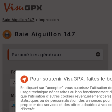
Baie Aiguillon 147
> Impression
Baie Aiguillon 147
Paramètres généraux
Format & Orientation
Pour soutenir VisuGPX, faites le b
En cliquant sur "accepter" vous autorisez l'utilisation 
usage technique nécessaires au bon fonctionnement du 
Marges
que l'utilisation d'autres cookies (éventuellement tiers)
statistiques ou de personnalisation des annonces pour
proposer des services et des offres adaptées à vos c
Marge d'impression
cm
d'interêt.