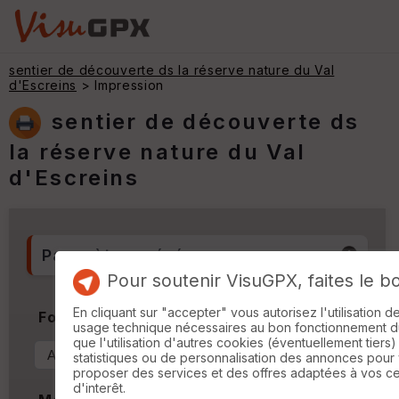
sentier de découverte ds la réserve nature du Val
d'Escreins
> Impression
sentier de découverte ds
la réserve nature du Val
d'Escreins
Paramètres généraux
Pour soutenir VisuGPX, faites le b
En cliquant sur "accepter" vous autorisez l'utilisation 
Format & Orientation
usage technique nécessaires au bon fonctionnement du 
que l'utilisation d'autres cookies (éventuellement tiers)
statistiques ou de personnalisation des annonces pour
proposer des services et des offres adaptées à vos c
d'interêt.