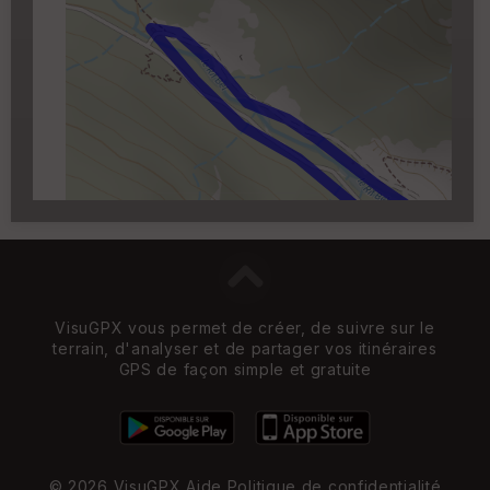
Cartouche
Activez l'edition en cliquant sur le
✏️
qui apparait au survol du cartouche.
Carroyage UTM
(1km à partir du niveau de
zoom 14)
VisuGPX vous permet de créer, de suivre sur le
terrain, d'analyser et de partager vos itinéraires
GPS de façon simple et gratuite
© 2026 VisuGPX
Aide
Politique de confidentialité