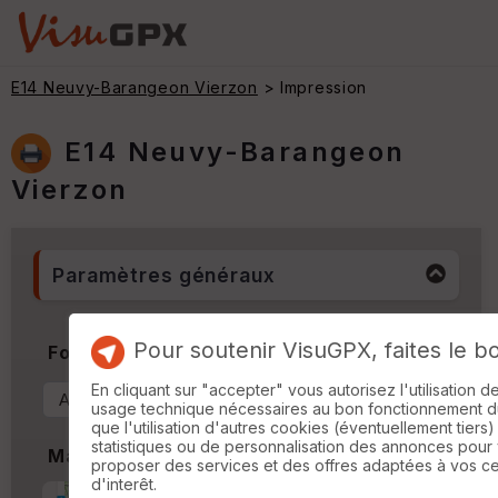
E14 Neuvy-Barangeon Vierzon
> Impression
E14 Neuvy-Barangeon
Vierzon
Paramètres généraux
Pour soutenir VisuGPX, faites le b
Format & Orientation
En cliquant sur "accepter" vous autorisez l'utilisation 
usage technique nécessaires au bon fonctionnement du 
que l'utilisation d'autres cookies (éventuellement tiers)
statistiques ou de personnalisation des annonces pour
Marges
proposer des services et des offres adaptées à vos c
d'interêt.