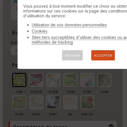
Marge d'impression
cm
Vous pouvez à tout moment modifier ce choix ou obten
informations sur ces cookies sur la page des condition
Marge autour de la trace
d'utilisation du service :
%
Utilisation de vos données personnelles
Cookies
Échelle
Sites tiers succeptibles d'utiliser des cookies ou a
méthodes de tracking
Echelle actuelle : 1/64723
Forcer au
REFUSER
ACCEPTER
Fond de carte
IGN
TOP25
PLAN
OSM
OTM
ORM
OCM
ESRI
SWT
BE
IGN ES