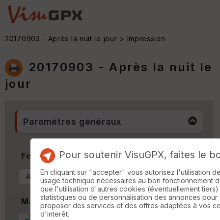
20170903 - Après la nuit le jour
> Impression
20170903 - Après la nuit le
jour
Paramètres généraux
Pour soutenir VisuGPX, faites le b
Format & Orientation
En cliquant sur "accepter" vous autorisez l'utilisation 
usage technique nécessaires au bon fonctionnement du 
que l'utilisation d'autres cookies (éventuellement tiers)
statistiques ou de personnalisation des annonces pour
Marges
proposer des services et des offres adaptées à vos c
d'interêt.