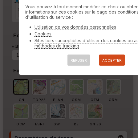
Marge d'impression
cm
Vous pouvez à tout moment modifier ce choix ou obten
informations sur ces cookies sur la page des condition
Marge autour de la trace
d'utilisation du service :
%
Utilisation de vos données personnelles
Cookies
Échelle
Sites tiers succeptibles d'utiliser des cookies ou a
méthodes de tracking
Echelle actuelle : 1/14951
Forcer au
REFUSER
ACCEPTER
Fond de carte
IGN
TOP25
PLAN
OSM
OTM
ORM
OCM
ESRI
SWT
BE
IGN ES