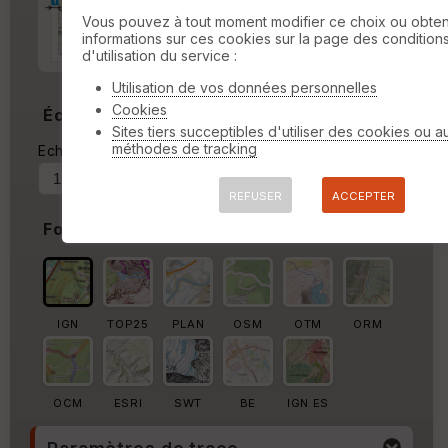
Marge d'impression
cm
Vous pouvez à tout moment modifier ce choix ou obten
informations sur ces cookies sur la page des condition
Marge autour de la trace
d'utilisation du service :
%
Utilisation de vos données personnelles
Cookies
Échelle
Sites tiers succeptibles d'utiliser des cookies ou a
méthodes de tracking
Echelle actuelle : 1/9963
Forcer au
REFUSER
ACCEPTER
Fond de carte
IGN
TOP25
PLAN
OSM
OTM
ORM
OCM
ESRI
SWT
BE
IGN ES