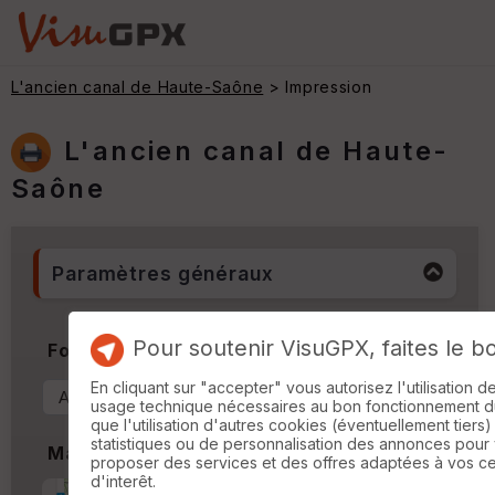
L'ancien canal de Haute-Saône
> Impression
L'ancien canal de Haute-
Saône
Paramètres généraux
Pour soutenir VisuGPX, faites le b
Format & Orientation
En cliquant sur "accepter" vous autorisez l'utilisation 
usage technique nécessaires au bon fonctionnement du 
que l'utilisation d'autres cookies (éventuellement tiers)
statistiques ou de personnalisation des annonces pour
Marges
proposer des services et des offres adaptées à vos c
d'interêt.