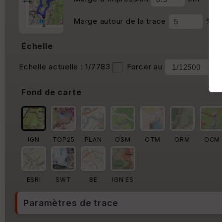
Marge autour de la trace
%
Échelle
Echelle actuelle : 1/7783
Forcer au
Fond de carte
IGN
TOP25
PLAN
OSM
OTM
ORM
OCM
ESRI
SWT
BE
IGN ES
Paramètres de trace