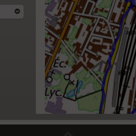
i apparait
4)