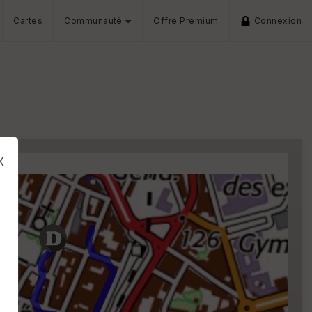
Cartes
Communauté
Offre Premium
Connexion
x
s