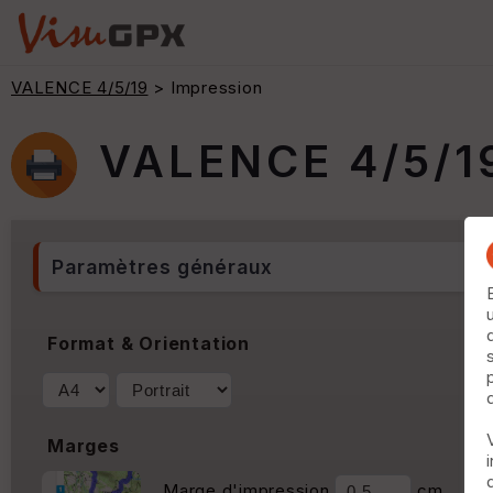
VALENCE 4/5/19
> Impression
VALENCE 4/5/1
Paramètres généraux
Format & Orientation
Marges
Marge d'impression
cm