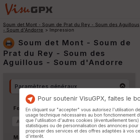
Soum det Mont - Soum de Prat du Rey - Soum des Aguillous
- Soum d'Andorre
> Impression
Soum det Mont - Soum de
Prat du Rey - Soum des
Aguillous - Soum d'Andorre
Paramètres généraux
Pour soutenir VisuGPX, faites le b
Format & Orientation
En cliquant sur "accepter" vous autorisez l'utilisation 
usage technique nécessaires au bon fonctionnement du 
que l'utilisation d'autres cookies (éventuellement tiers)
statistiques ou de personnalisation des annonces pour
proposer des services et des offres adaptées à vos c
d'interêt.
Marges