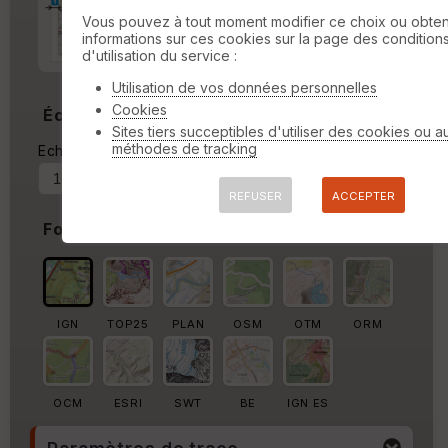
Marge d'impression
cm
Vous pouvez à tout moment modifier ce choix ou obten
informations sur ces cookies sur la page des condition
Marge autour de la trace
d'utilisation du service :
%
Utilisation de vos données personnelles
Cookies
Échelle
Sites tiers succeptibles d'utiliser des cookies ou a
méthodes de tracking
Echelle actuelle : 1/1373705
Forcer au
REFUSER
ACCEPTER
Fond de carte
IGN
TOP25
PLAN
OSM
OTM
ORM
OCM
ESRI
SWT
BE
IGN ES