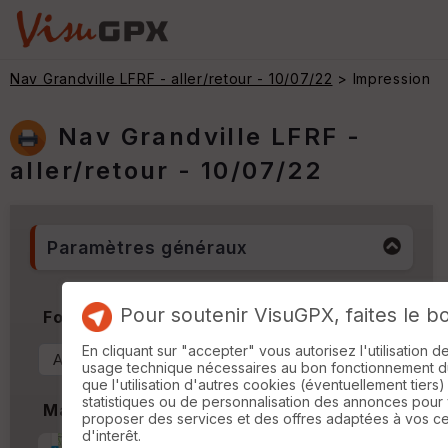
Nav Grandville LFRF - aller/retour - 10/07/22
> Impression
Nav Grandville LFRF -
aller/retour - 10/07/22
Paramètres généraux
Pour soutenir VisuGPX, faites le b
Format & Orientation
En cliquant sur "accepter" vous autorisez l'utilisation 
usage technique nécessaires au bon fonctionnement du 
que l'utilisation d'autres cookies (éventuellement tiers)
statistiques ou de personnalisation des annonces pour
Marges
proposer des services et des offres adaptées à vos c
d'interêt.