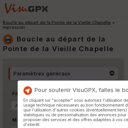
Boucle au départ de la Pointe de la Vieille Chapelle
>
Impression
Boucle au départ de la
Pointe de la Vieille Chapelle
Paramètres généraux
Pour soutenir VisuGPX, faites le b
Format & Orientation
En cliquant sur "accepter" vous autorisez l'utilisation 
usage technique nécessaires au bon fonctionnement du 
que l'utilisation d'autres cookies (éventuellement tiers)
statistiques ou de personnalisation des annonces pour
proposer des services et des offres adaptées à vos c
Marges
d'interêt.