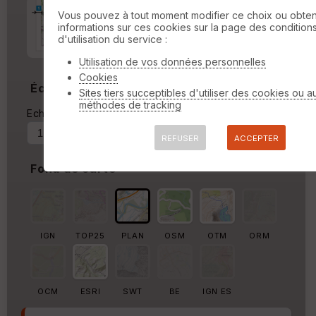
Marge d'impression
cm
Vous pouvez à tout moment modifier ce choix ou obten
informations sur ces cookies sur la page des condition
d'utilisation du service :
Marge autour de la trace
%
Utilisation de vos données personnelles
Cookies
Échelle
Sites tiers succeptibles d'utiliser des cookies ou a
méthodes de tracking
Echelle actuelle : 1/10172
Forcer au
REFUSER
ACCEPTER
Fond de carte
IGN
TOP25
PLAN
OSM
OTM
ORM
OCM
ESRI
SWT
BE
IGN ES