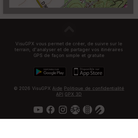
VisuGPX vous permet de créer, de suivre sur le
terrain, d'analyser et de partager vos itinéraires
GPS de façon simple et gratuite
© 2026 VisuGPX
Aide
Politique de confidentialité
API
GPX 3D