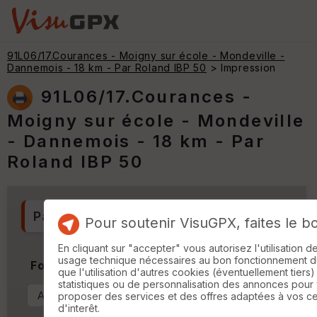
91L06/17.Courances - Moigny sur école - Mondeville -
Dannemois - 18 km - Par Roland IBP 50
> Impression
91L06/17.Courances -
Moigny sur école - Mondeville
- Dannemois - 18 km - Par
Roland IBP 50
Paramètres généraux
Pour soutenir VisuGPX, faites le b
En cliquant sur "accepter" vous autorisez l'utilisation 
usage technique nécessaires au bon fonctionnement du 
Format & Orientation
que l'utilisation d'autres cookies (éventuellement tiers)
statistiques ou de personnalisation des annonces pour
proposer des services et des offres adaptées à vos c
d'interêt.