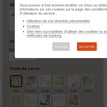
Marges
Vous pouvez à tout moment modifier ce choix ou obten
informations sur ces cookies sur la page des condition
d'utilisation du service :
Marge d'impression
cm
Utilisation de vos données personnelles
Marge autour de la trace
Cookies
Sites tiers succeptibles d'utiliser des cookies ou a
%
méthodes de tracking
Échelle
REFUSER
ACCEPTER
Echelle actuelle : 1/22286
Forcer au
Fond de carte
IGN
TOP25
PLAN
OSM
OTM
ORM