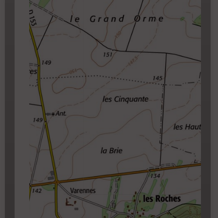
Cartouche
Activez l'edition en cliquant sur le
✏️
qui apparait au survol du cartouche.
Carroyage UTM
(1km à partir du niveau de
zoom 14)