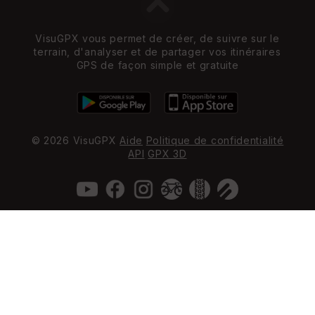
VisuGPX vous permet de créer, de suivre sur le
terrain, d'analyser et de partager vos itinéraires
GPS de façon simple et gratuite
© 2026 VisuGPX
Aide
Politique de confidentialité
API
GPX 3D