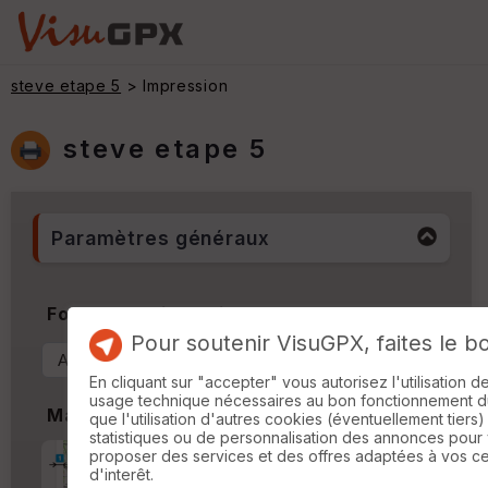
steve etape 5
> Impression
steve etape 5
Paramètres généraux
Format & Orientation
Pour soutenir VisuGPX, faites le b
En cliquant sur "accepter" vous autorisez l'utilisation 
usage technique nécessaires au bon fonctionnement du 
Marges
que l'utilisation d'autres cookies (éventuellement tiers)
statistiques ou de personnalisation des annonces pour
proposer des services et des offres adaptées à vos c
Marge d'impression
cm
d'interêt.