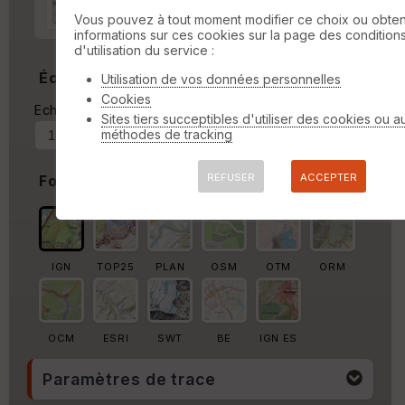
Marge autour de la trace
Vous pouvez à tout moment modifier ce choix ou obten
informations sur ces cookies sur la page des condition
%
d'utilisation du service :
Échelle
Utilisation de vos données personnelles
Cookies
Echelle actuelle : 1/44864
Forcer au
Sites tiers succeptibles d'utiliser des cookies ou a
méthodes de tracking
REFUSER
ACCEPTER
Fond de carte
IGN
TOP25
PLAN
OSM
OTM
ORM
OCM
ESRI
SWT
BE
IGN ES
Paramètres de trace