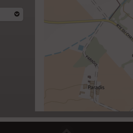
i apparait
4)