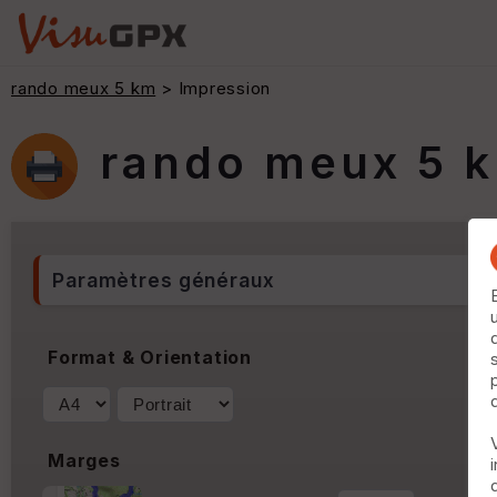
rando meux 5 km
> Impression
rando meux 5 
Paramètres généraux
Format & Orientation
Marges