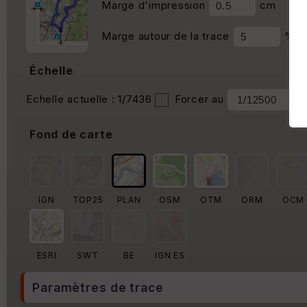
Marge d'impression
cm
Marge autour de la trace
%
Échelle
Echelle actuelle : 1/7436
Forcer au
Fond de carte
IGN
TOP25
PLAN
OSM
OTM
ORM
OCM
ESRI
SWT
BE
IGN ES
Paramètres de trace