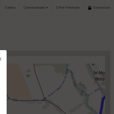
Cartes
Communauté
Offre Premium
Connexion
x
s