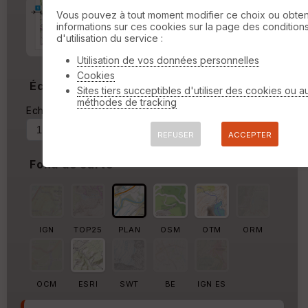
Marge d'impression
cm
Vous pouvez à tout moment modifier ce choix ou obten
informations sur ces cookies sur la page des condition
d'utilisation du service :
Marge autour de la trace
%
Utilisation de vos données personnelles
Cookies
Échelle
Sites tiers succeptibles d'utiliser des cookies ou a
méthodes de tracking
Echelle actuelle : 1/12876
Forcer au
REFUSER
ACCEPTER
Fond de carte
IGN
TOP25
PLAN
OSM
OTM
ORM
OCM
ESRI
SWT
BE
IGN ES