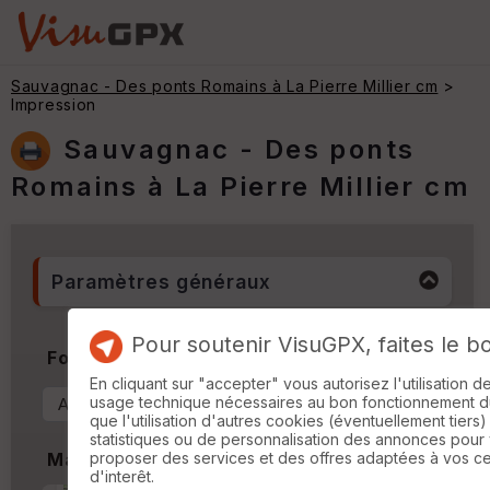
Sauvagnac - Des ponts Romains à La Pierre Millier cm
>
Impression
Sauvagnac - Des ponts
Romains à La Pierre Millier cm
Paramètres généraux
Pour soutenir VisuGPX, faites le b
Format & Orientation
En cliquant sur "accepter" vous autorisez l'utilisation 
usage technique nécessaires au bon fonctionnement du 
que l'utilisation d'autres cookies (éventuellement tiers)
statistiques ou de personnalisation des annonces pour
proposer des services et des offres adaptées à vos c
Marges
d'interêt.