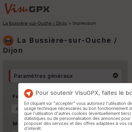
La Bussière-sur-Ouche / Dijon
> Impression
La Bussière-sur-Ouche /
Dijon
Paramètres généraux
Pour soutenir VisuGPX, faites le b
Format & Orientation
En cliquant sur "accepter" vous autorisez l'utilisation 
usage technique nécessaires au bon fonctionnement du 
que l'utilisation d'autres cookies (éventuellement tiers)
statistiques ou de personnalisation des annonces pour
proposer des services et des offres adaptées à vos c
Marges
d'interêt.