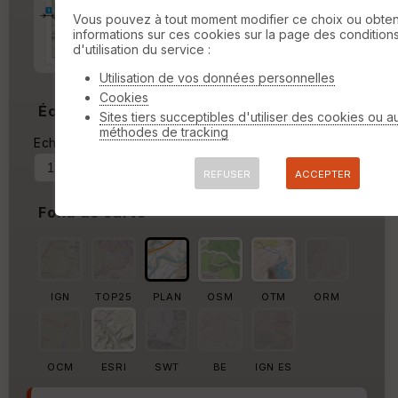
Marge d'impression
cm
Vous pouvez à tout moment modifier ce choix ou obten
informations sur ces cookies sur la page des condition
d'utilisation du service :
Marge autour de la trace
%
Utilisation de vos données personnelles
Cookies
Échelle
Sites tiers succeptibles d'utiliser des cookies ou a
méthodes de tracking
Echelle actuelle : 1/87716
Forcer au
REFUSER
ACCEPTER
Fond de carte
IGN
TOP25
PLAN
OSM
OTM
ORM
OCM
ESRI
SWT
BE
IGN ES