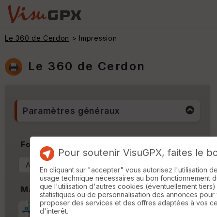
Le 360 de Cerdon
> Impression
Le 360 de Cerdon
Paramètres généraux
Format & Orientation
Pour soutenir VisuGPX, faites le b
En cliquant sur "accepter" vous autorisez l'utilisation 
usage technique nécessaires au bon fonctionnement du 
que l'utilisation d'autres cookies (éventuellement tiers)
Marges
statistiques ou de personnalisation des annonces pour
proposer des services et des offres adaptées à vos c
Marge d'impression
cm
d'interêt.