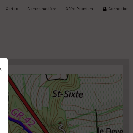
Cartes
Communauté
Offre Premium
Connexion
x
s