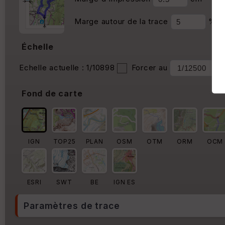
Marge autour de la trace
%
Échelle
Echelle actuelle : 1/10898
Forcer au
Fond de carte
IGN
TOP25
PLAN
OSM
OTM
ORM
OCM
ESRI
SWT
BE
IGN ES
Paramètres de trace