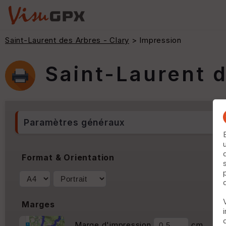
Saint-Laurent des Arbres - Clary
> Impression
Saint-Laurent d
Paramètres généraux
Format & Orientation
Marges
Marge d'impression
cm