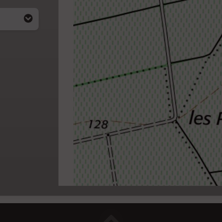
i apparait
4)