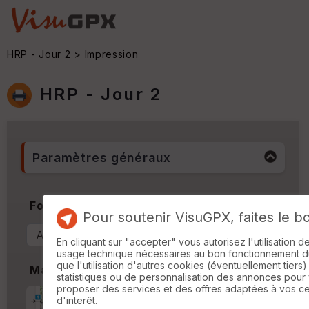
HRP - Jour 2
> Impression
HRP - Jour 2
Paramètres généraux
Format & Orientation
Pour soutenir VisuGPX, faites le b
En cliquant sur "accepter" vous autorisez l'utilisation 
usage technique nécessaires au bon fonctionnement du 
que l'utilisation d'autres cookies (éventuellement tiers)
Marges
statistiques ou de personnalisation des annonces pour
proposer des services et des offres adaptées à vos c
Marge d'impression
cm
d'interêt.