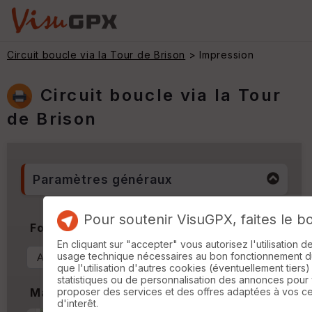
Circuit boucle via la Tour de Brison
> Impression
Circuit boucle via la Tour
de Brison
Paramètres généraux
Pour soutenir VisuGPX, faites le b
Format & Orientation
En cliquant sur "accepter" vous autorisez l'utilisation 
usage technique nécessaires au bon fonctionnement du 
que l'utilisation d'autres cookies (éventuellement tiers)
statistiques ou de personnalisation des annonces pour
proposer des services et des offres adaptées à vos c
Marges
d'interêt.