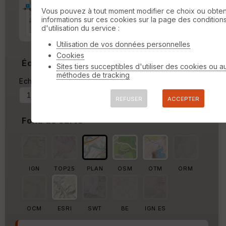
Marge d'impression
cm
Vous pouvez à tout moment modifier ce choix ou obten
informations sur ces cookies sur la page des condition
d'utilisation du service :
Marge autour de la trace
%
Utilisation de vos données personnelles
Cookies
Échelle
Sites tiers succeptibles d'utiliser des cookies ou a
méthodes de tracking
Echelle actuelle : 1/10277
Forcer au
REFUSER
ACCEPTER
Fond de carte
IGN
TOP25
PLAN
OSM
OTM
ORM
OCM
ESRI
SWT
BE
IGN ES