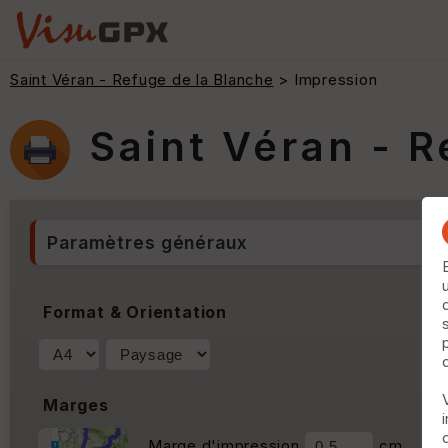
Saint Véran - Refuge de la Blanche
> Impression
Saint Véran - R
Paramètres généraux
Format & Orientation
Marges
Marge d'impression
cm