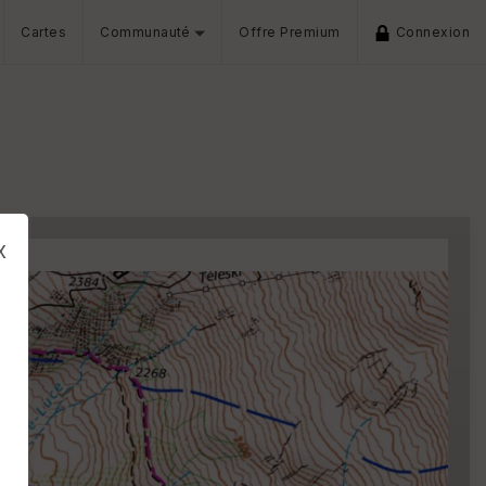
Cartes
Communauté
Offre Premium
Connexion
e
x
s