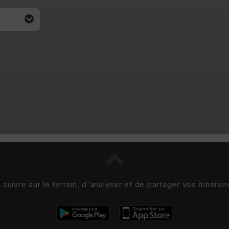
acité
uivre sur le terrain, d'analyser et de partager vos itinérai
i apparait
4)