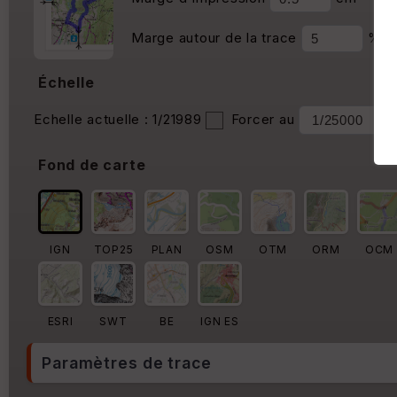
Marge autour de la trace
%
Échelle
Echelle actuelle : 1/21989
Forcer au
Fond de carte
IGN
TOP25
PLAN
OSM
OTM
ORM
OCM
ESRI
SWT
BE
IGN ES
Paramètres de trace