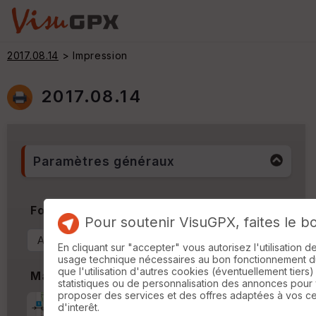
2017.08.14
> Impression
2017.08.14
Paramètres généraux
Format & Orientation
Pour soutenir VisuGPX, faites le b
En cliquant sur "accepter" vous autorisez l'utilisation 
usage technique nécessaires au bon fonctionnement du 
que l'utilisation d'autres cookies (éventuellement tiers)
Marges
statistiques ou de personnalisation des annonces pour
proposer des services et des offres adaptées à vos c
Marge d'impression
cm
d'interêt.