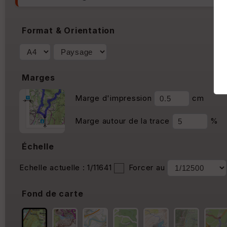
Format & Orientation
Marges
Marge d'impression
cm
Marge autour de la trace
%
Échelle
Echelle actuelle : 1/11641
Forcer au
Fond de carte