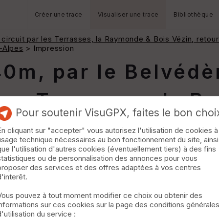
Créer une trace
Visualiser une trace
Bibliothèque
e circuit par les Terrasses, la Raymonde & Bois Vézin, retou
s-Alpes
> Impression
740m, par le Belvédè
 les Terrasses, la 
Pour soutenir VisuGPX, faites le bon choi
e-Bois Vézin, Serre 
En cliquant sur "accepter" vous autorisez l'utilisation de cookies à
usage technique nécessaires au bon fonctionnement du site, ainsi
d des Vignes III / 
que l'utilisation d'autres cookies (éventuellement tiers) à des fins
statistiques ou de personnalisation des annonces pour vous
tes-Alpes
proposer des services et des offres adaptées à vos centres
d'interêt.
Vous pouvez à tout moment modifier ce choix ou obtenir des
informations sur ces cookies sur la page des conditions générale
d'utilisation du service :