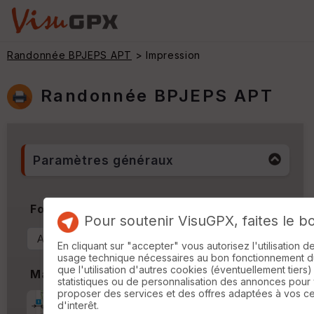
Randonnée BPJEPS APT
> Impression
Randonnée BPJEPS APT
Paramètres généraux
Format & Orientation
Pour soutenir VisuGPX, faites le b
En cliquant sur "accepter" vous autorisez l'utilisation 
usage technique nécessaires au bon fonctionnement du 
que l'utilisation d'autres cookies (éventuellement tiers)
Marges
statistiques ou de personnalisation des annonces pour
proposer des services et des offres adaptées à vos c
Marge d'impression
cm
d'interêt.