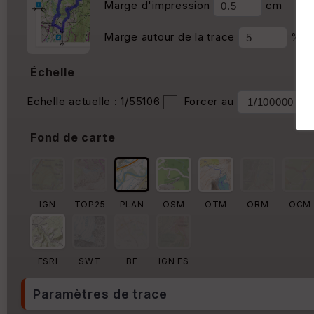
Marge d'impression
cm
Marge autour de la trace
%
Échelle
Echelle actuelle : 1/55106
Forcer au
Fond de carte
IGN
TOP25
PLAN
OSM
OTM
ORM
OCM
ESRI
SWT
BE
IGN ES
Paramètres de trace