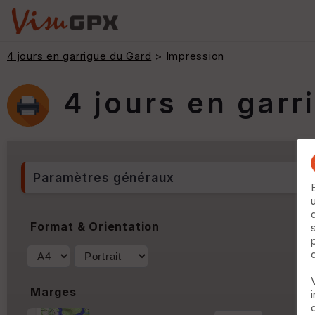
4 jours en garrigue du Gard
> Impression
4 jours en garr
Paramètres généraux
Format & Orientation
Marges