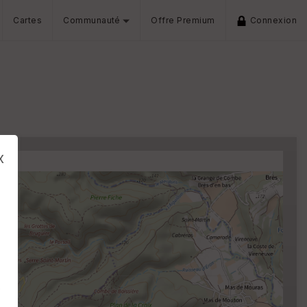
Cartes
Communauté
Offre Premium
Connexion
x
s