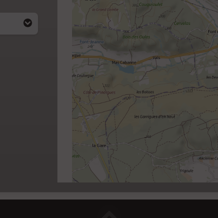
acité
i apparait
4)