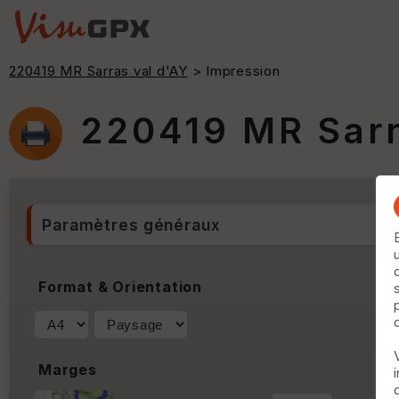
220419 MR Sarras val d'AY
> Impression
220419 MR Sarr
Paramètres généraux
Format & Orientation
Marges