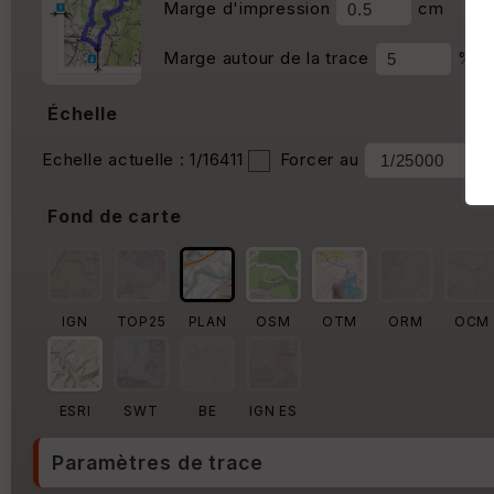
Marge d'impression
cm
Marge autour de la trace
%
Échelle
Echelle actuelle : 1/16411
Forcer au
Fond de carte
IGN
TOP25
PLAN
OSM
OTM
ORM
OCM
ESRI
SWT
BE
IGN ES
Paramètres de trace