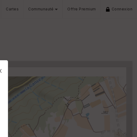
Cartes
Communauté
Offre Premium
Connexion
x
s