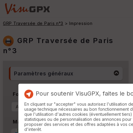
GRP Traversée de Paris n°3
> Impression
GRP Traversée de Paris
n°3
Paramètres généraux
Pour soutenir VisuGPX, faites le b
Format & Orientation
En cliquant sur "accepter" vous autorisez l'utilisation 
usage technique nécessaires au bon fonctionnement du 
que l'utilisation d'autres cookies (éventuellement tiers)
statistiques ou de personnalisation des annonces pour
Marges
proposer des services et des offres adaptées à vos c
d'interêt.