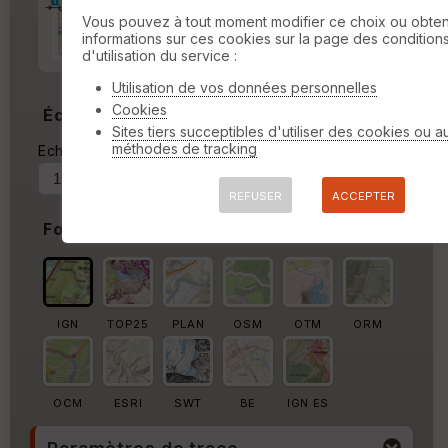
Marge d'impression
cm
Vous pouvez à tout moment modifier ce choix ou obten
informations sur ces cookies sur la page des condition
Marge autour de la trace
d'utilisation du service :
%
Utilisation de vos données personnelles
Cookies
Échelle
Sites tiers succeptibles d'utiliser des cookies ou a
méthodes de tracking
Echelle actuelle : 1/35717
Forcer au
REFUSER
ACCEPTER
Fond de carte
IGN
TOP25
PLAN
OSM
OTM
ORM
OCM
ESRI
SWT
BE
IGN ES