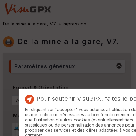
De la mine à la gare, V7.
> Impression
De la mine à la gare, V7.
Paramètres généraux
Format & Orientation
Pour soutenir VisuGPX, faites le b
En cliquant sur "accepter" vous autorisez l'utilisation 
usage technique nécessaires au bon fonctionnement du 
Marges
que l'utilisation d'autres cookies (éventuellement tiers)
statistiques ou de personnalisation des annonces pour
Marge d'impression
cm
proposer des services et des offres adaptées à vos c
d'interêt.