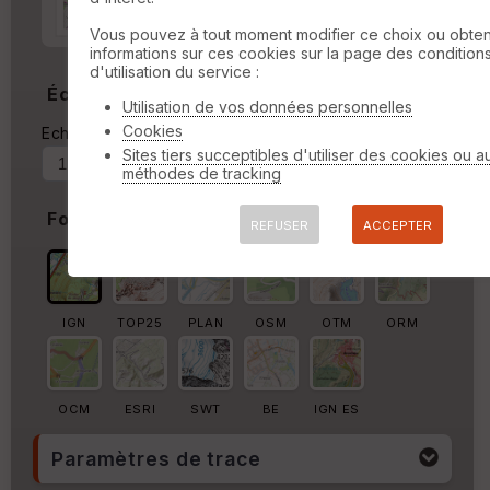
Marge autour de la trace
Vous pouvez à tout moment modifier ce choix ou obten
%
informations sur ces cookies sur la page des condition
d'utilisation du service :
Échelle
Utilisation de vos données personnelles
Cookies
Echelle actuelle : 1/9485
Forcer au
Sites tiers succeptibles d'utiliser des cookies ou a
méthodes de tracking
Fond de carte
REFUSER
ACCEPTER
IGN
TOP25
PLAN
OSM
OTM
ORM
OCM
ESRI
SWT
BE
IGN ES
Paramètres de trace