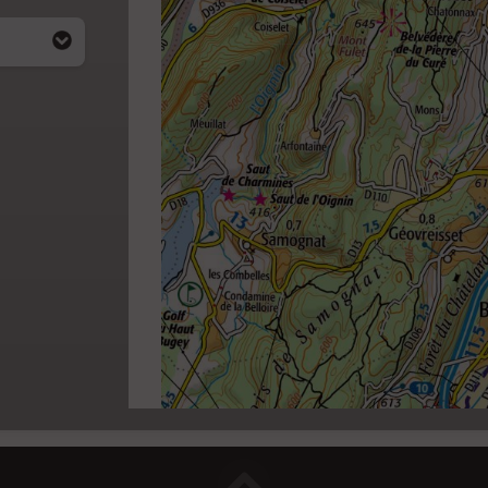
i apparait
4)