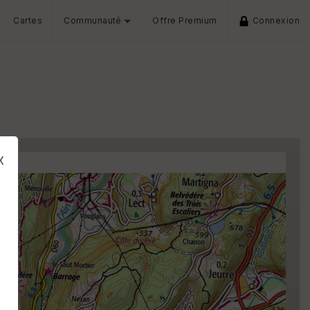
Cartes
Communauté
Offre Premium
Connexion
x
s