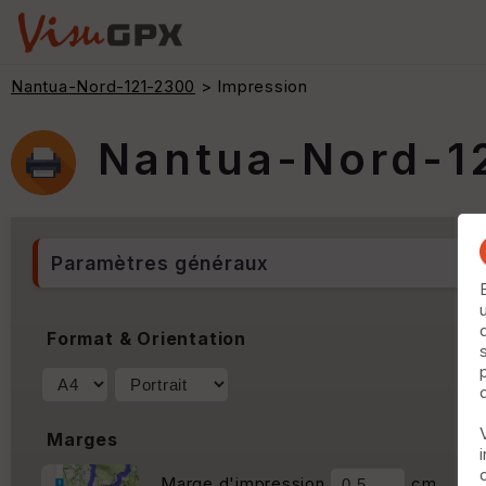
Nantua-Nord-121-2300
> Impression
Nantua-Nord-1
Paramètres généraux
Format & Orientation
Marges
Marge d'impression
cm