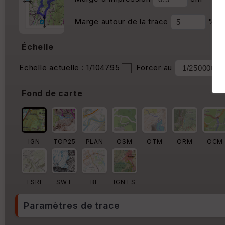
Marge autour de la trace
%
Échelle
Echelle actuelle : 1/104795
Forcer au
Fond de carte
IGN
TOP25
PLAN
OSM
OTM
ORM
OCM
ESRI
SWT
BE
IGN ES
Paramètres de trace