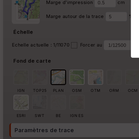
Marge d'impression
cm
Marge autour de la trace
%
Échelle
Echelle actuelle : 1/11070
Forcer au
Fond de carte
IGN
TOP25
PLAN
OSM
OTM
ORM
OCM
ESRI
SWT
BE
IGN ES
Paramètres de trace