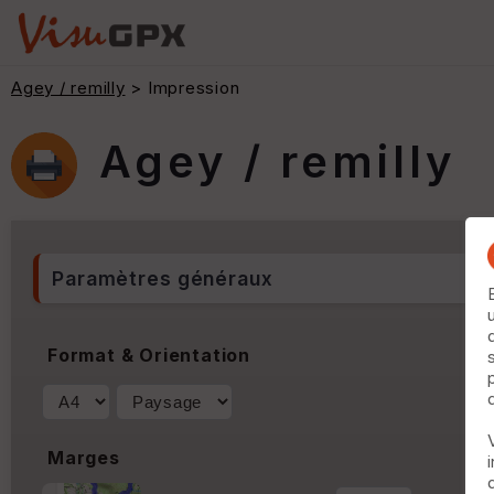
Agey / remilly
> Impression
Agey / remilly
Paramètres généraux
Format & Orientation
Marges