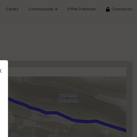
Cartes
Communauté
Offre Premium
Connexion
x
s