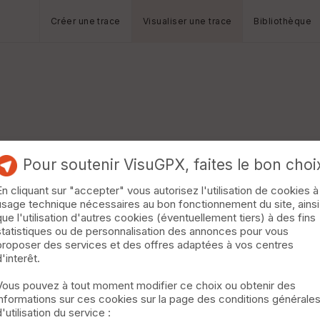
Créer une trace
Visualiser une trace
Bibliothèque
Pour soutenir VisuGPX, faites le bon choi
En cliquant sur "accepter" vous autorisez l'utilisation de cookies à
usage technique nécessaires au bon fonctionnement du site, ainsi
que l'utilisation d'autres cookies (éventuellement tiers) à des fins
statistiques ou de personnalisation des annonces pour vous
proposer des services et des offres adaptées à vos centres
d'interêt.
Vous pouvez à tout moment modifier ce choix ou obtenir des
informations sur ces cookies sur la page des conditions générale
d'utilisation du service :