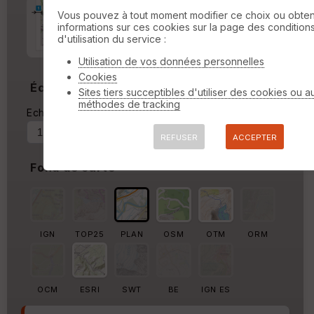
Marge d'impression
cm
Vous pouvez à tout moment modifier ce choix ou obten
informations sur ces cookies sur la page des condition
d'utilisation du service :
Marge autour de la trace
%
Utilisation de vos données personnelles
Cookies
Échelle
Sites tiers succeptibles d'utiliser des cookies ou a
méthodes de tracking
Echelle actuelle : 1/13643
Forcer au
REFUSER
ACCEPTER
Fond de carte
IGN
TOP25
PLAN
OSM
OTM
ORM
OCM
ESRI
SWT
BE
IGN ES