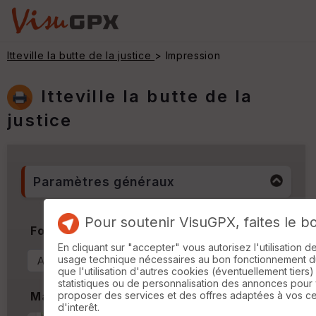
Itteville la butte de la justice
> Impression
Itteville la butte de la
justice
Paramètres généraux
Pour soutenir VisuGPX, faites le b
Format & Orientation
En cliquant sur "accepter" vous autorisez l'utilisation 
usage technique nécessaires au bon fonctionnement du 
que l'utilisation d'autres cookies (éventuellement tiers)
statistiques ou de personnalisation des annonces pour
proposer des services et des offres adaptées à vos c
Marges
d'interêt.