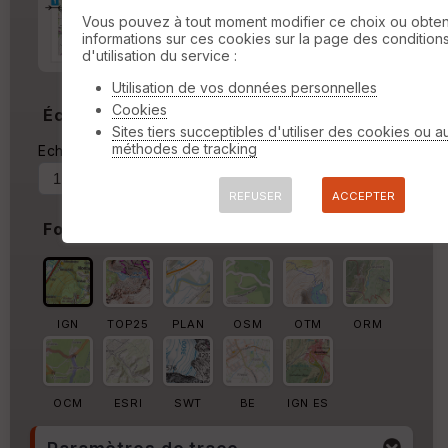
Marge d'impression
cm
Vous pouvez à tout moment modifier ce choix ou obten
informations sur ces cookies sur la page des condition
Marge autour de la trace
d'utilisation du service :
%
Utilisation de vos données personnelles
Cookies
Échelle
Sites tiers succeptibles d'utiliser des cookies ou a
méthodes de tracking
Echelle actuelle : 1/17123
Forcer au
REFUSER
ACCEPTER
Fond de carte
IGN
TOP25
PLAN
OSM
OTM
ORM
OCM
ESRI
SWT
BE
IGN ES