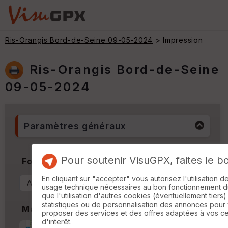
Ris-Orangis Bord-de-Seine 09-05-2024
> Impression
Ris-Orangis Bord-de-Seine
09-05-2024
Paramètres généraux
Pour soutenir VisuGPX, faites le b
Format & Orientation
En cliquant sur "accepter" vous autorisez l'utilisation 
usage technique nécessaires au bon fonctionnement du 
que l'utilisation d'autres cookies (éventuellement tiers)
statistiques ou de personnalisation des annonces pour
Marges
proposer des services et des offres adaptées à vos c
d'interêt.