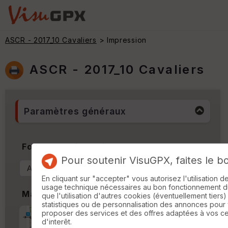
ASCR - 2017_10 Cavaliers
> Impression
ASCR - 2017_10 Cavaliers
Paramètres généraux
Format & Orientation
Pour soutenir VisuGPX, faites le b
En cliquant sur "accepter" vous autorisez l'utilisation 
usage technique nécessaires au bon fonctionnement du 
Marges
que l'utilisation d'autres cookies (éventuellement tiers)
statistiques ou de personnalisation des annonces pour
proposer des services et des offres adaptées à vos c
Marge d'impression
cm
d'interêt.