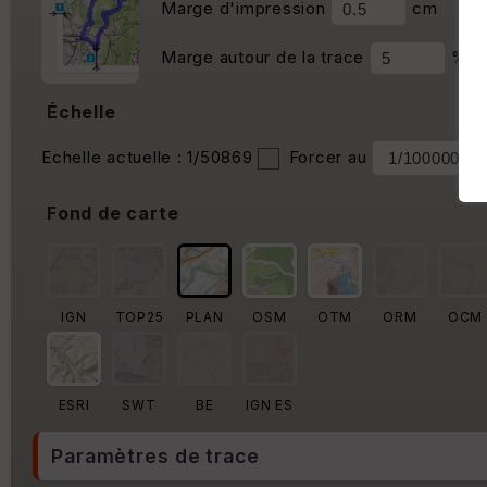
Marge d'impression
cm
Marge autour de la trace
%
Échelle
Echelle actuelle : 1/50869
Forcer au
Fond de carte
IGN
TOP25
PLAN
OSM
OTM
ORM
OCM
ESRI
SWT
BE
IGN ES
Paramètres de trace