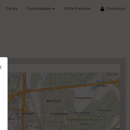
Cartes
Communauté
Offre Premium
Connexion
x
s