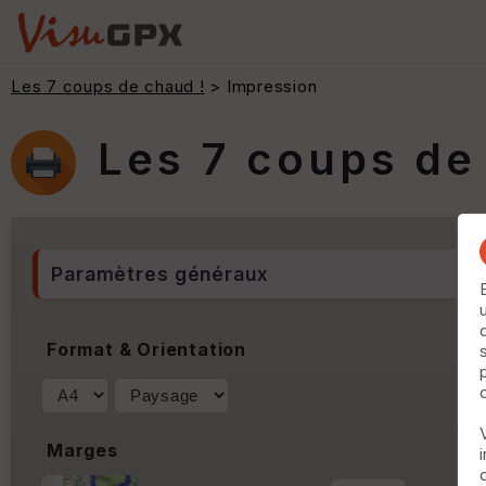
Les 7 coups de chaud !
> Impression
Les 7 coups de
Paramètres généraux
Format & Orientation
Marges