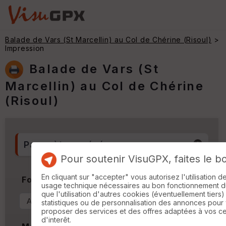
Balade de Vars (St Marcellin) au Col de Chérine (Risoul)
>
Impression
Balade de Vars (St
Marcellin) au Col de Chérine
(Risoul)
Paramètres généraux
Pour soutenir VisuGPX, faites le b
En cliquant sur "accepter" vous autorisez l'utilisation 
Format & Orientation
usage technique nécessaires au bon fonctionnement du 
que l'utilisation d'autres cookies (éventuellement tiers)
statistiques ou de personnalisation des annonces pour
proposer des services et des offres adaptées à vos c
d'interêt.