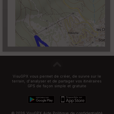
Cartouche
Activez l'edition en cliquant sur le
✏️
qui apparait au survol du cartouche.
Carroyage UTM
(1km à partir du niveau de
zoom 14)
VisuGPX vous permet de créer, de suivre sur le
terrain, d'analyser et de partager vos itinéraires
GPS de façon simple et gratuite
© 2026 VisuGPX
Aide
Politique de confidentialité