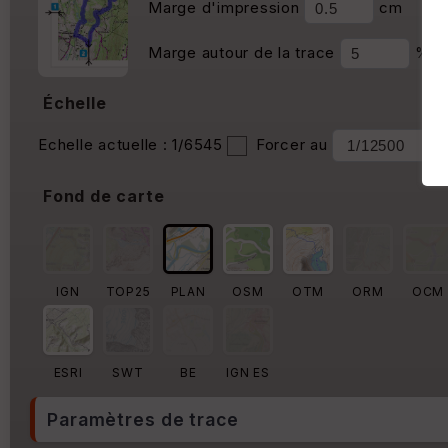
Marge d'impression
cm
Marge autour de la trace
%
Échelle
Echelle actuelle : 1/6545
Forcer au
Fond de carte
IGN
TOP25
PLAN
OSM
OTM
ORM
OCM
ESRI
SWT
BE
IGN ES
Paramètres de trace