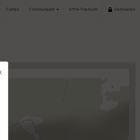
Cartes
Communauté
Offre Premium
Connexion
x
s