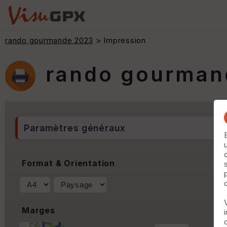
rando gourmande 2023
> Impression
rando gourman
Paramètres généraux
Format & Orientation
Marges