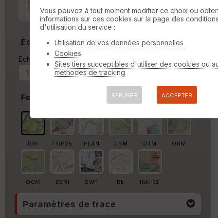
Marge autour de la trace
Vous pouvez à tout moment modifier ce choix ou obten
informations sur ces cookies sur la page des condition
%
d'utilisation du service :
Échelle
Utilisation de vos données personnelles
Cookies
Echelle actuelle : 1/27950
Forcer au
Sites tiers succeptibles d'utiliser des cookies ou a
méthodes de tracking
REFUSER
ACCEPTER
Fond de carte
IGN
TOP25
PLAN
OSM
OTM
ORM
OCM
ESRI
SWT
BE
IGN ES
Paramètres de trace