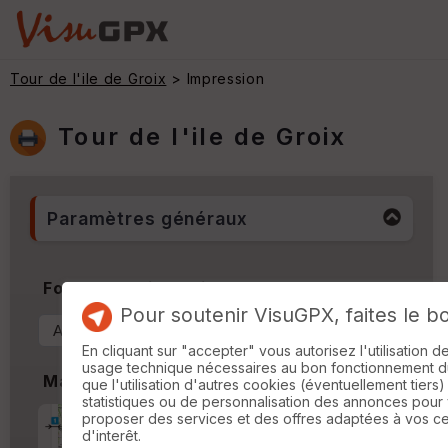
Tour de l'ile de Groix
> Impression
Tour de l'ile de Groix
Paramètres généraux
Format & Orientation
Pour soutenir VisuGPX, faites le b
En cliquant sur "accepter" vous autorisez l'utilisation 
usage technique nécessaires au bon fonctionnement du 
Marges
que l'utilisation d'autres cookies (éventuellement tiers)
statistiques ou de personnalisation des annonces pour
proposer des services et des offres adaptées à vos c
Marge d'impression
cm
d'interêt.