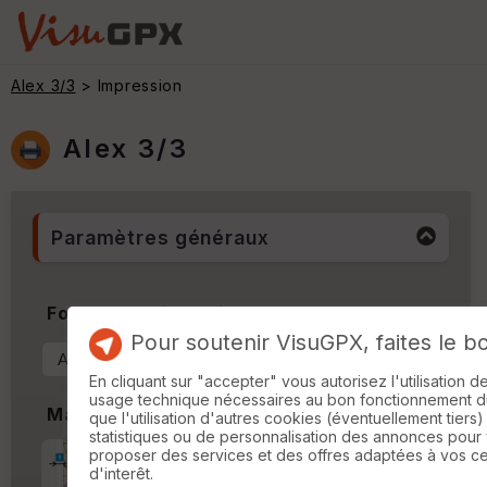
Alex 3/3
> Impression
Alex 3/3
Paramètres généraux
Format & Orientation
Pour soutenir VisuGPX, faites le b
En cliquant sur "accepter" vous autorisez l'utilisation 
usage technique nécessaires au bon fonctionnement du 
Marges
que l'utilisation d'autres cookies (éventuellement tiers)
statistiques ou de personnalisation des annonces pour
proposer des services et des offres adaptées à vos c
Marge d'impression
cm
d'interêt.