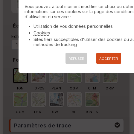
Marge autour de la trace
Vous pouvez à tout moment modifier ce choix ou obten
informations sur ces cookies sur la page des condition
%
d'utilisation du service :
Échelle
Utilisation de vos données personnelles
Cookies
Echelle actuelle : 1/58772
Forcer au
Sites tiers succeptibles d'utiliser des cookies ou a
méthodes de tracking
REFUSER
ACCEPTER
Fond de carte
IGN
TOP25
PLAN
OSM
OTM
ORM
OCM
ESRI
SWT
BE
IGN ES
Paramètres de trace