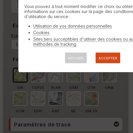
Marge autour de la trace
Vous pouvez à tout moment modifier ce choix ou obten
informations sur ces cookies sur la page des condition
%
d'utilisation du service :
Échelle
Utilisation de vos données personnelles
Cookies
Echelle actuelle : 1/15859
Forcer au
Sites tiers succeptibles d'utiliser des cookies ou a
méthodes de tracking
REFUSER
ACCEPTER
Fond de carte
IGN
TOP25
PLAN
OSM
OTM
ORM
OCM
ESRI
SWT
BE
IGN ES
Paramètres de trace