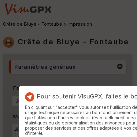
Crête de Bluye - Fontaube
> Impression
Crête de Bluye - Fontaube
Paramètres généraux
Format & Orientation
Pour soutenir VisuGPX, faites le b
En cliquant sur "accepter" vous autorisez l'utilisation 
usage technique nécessaires au bon fonctionnement du 
Marges
que l'utilisation d'autres cookies (éventuellement tiers)
statistiques ou de personnalisation des annonces pour
proposer des services et des offres adaptées à vos c
Marge d'impression
cm
d'interêt.