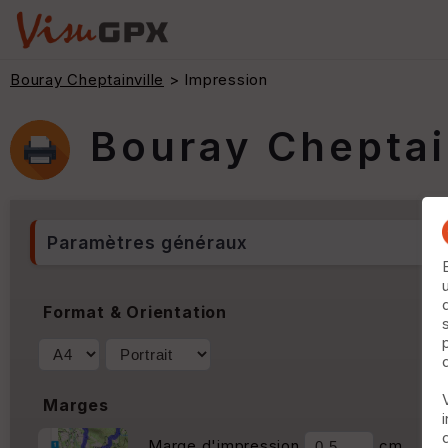
Bouray Cheptainville
> Impression
Bouray Cheptai
Paramètres généraux
Format & Orientation
Marges
Marge d'impression
cm