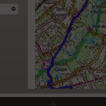
i apparait
4)