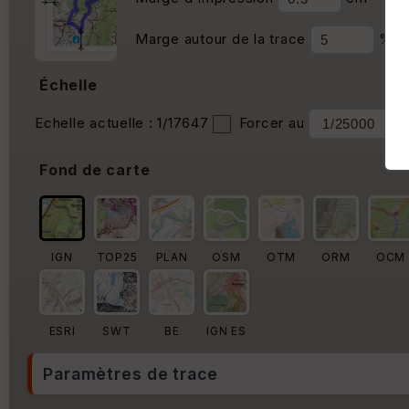
Marge autour de la trace
%
Échelle
Echelle actuelle : 1/17647
Forcer au
Fond de carte
IGN
TOP25
PLAN
OSM
OTM
ORM
OCM
ESRI
SWT
BE
IGN ES
Paramètres de trace