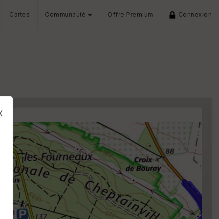
Cartes
Communauté
Offre Premium
Connexion
x
s