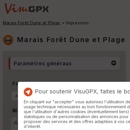
Marais Forêt Dune et Plage
> Impression
Marais Forêt Dune et Plage
Paramètres généraux
Format & Orientation
Pour soutenir VisuGPX, faites le b
En cliquant sur "accepter" vous autorisez l'utilisation 
usage technique nécessaires au bon fonctionnement du 
Marges
que l'utilisation d'autres cookies (éventuellement tiers)
statistiques ou de personnalisation des annonces pour
proposer des services et des offres adaptées à vos c
Marge d'impression
cm
d'interêt.