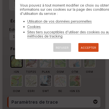
Marge autour de la trace
Vous pouvez à tout moment modifier ce choix ou obten
informations sur ces cookies sur la page des condition
%
d'utilisation du service :
Échelle
Utilisation de vos données personnelles
Cookies
Echelle actuelle : 1/14129
Forcer au
Sites tiers succeptibles d'utiliser des cookies ou a
méthodes de tracking
REFUSER
ACCEPTER
Fond de carte
IGN
TOP25
PLAN
OSM
OTM
ORM
OCM
ESRI
SWT
BE
IGN ES
Paramètres de trace