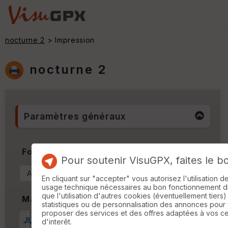
nocturne 2
> Impression
nocturne 2
Paramètres généraux
Format & Orientation
Pour soutenir VisuGPX, faites le b
En cliquant sur "accepter" vous autorisez l'utilisation 
usage technique nécessaires au bon fonctionnement du 
que l'utilisation d'autres cookies (éventuellement tiers)
Marges
statistiques ou de personnalisation des annonces pour
proposer des services et des offres adaptées à vos c
Marge d'impression
cm
d'interêt.