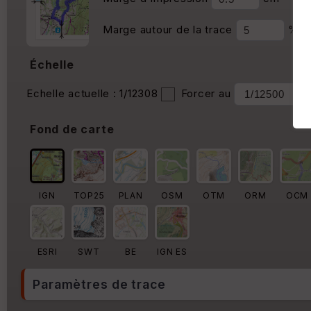
Marge autour de la trace
%
Échelle
Echelle actuelle : 1/12308
Forcer au
Fond de carte
IGN
TOP25
PLAN
OSM
OTM
ORM
OCM
ESRI
SWT
BE
IGN ES
Paramètres de trace