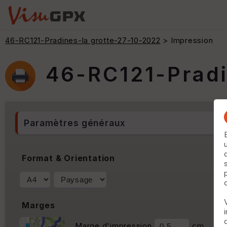
46-RC121-Pradines-la grotte-27-10-2022
> Impression
46-RC121-Pradi
Paramètres généraux
Format & Orientation
Marges
Marge d'impression
cm