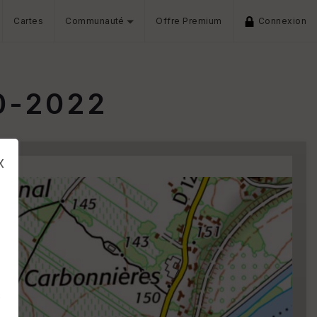
Cartes
Communauté
Offre Premium
Connexion
10-2022
x
s