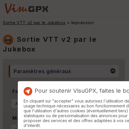
Sortie VTT v2 par le Jukebox
> Impression
Sortie VTT v2 par le
Jukebox
Paramètres généraux
Pour soutenir VisuGPX, faites le b
Format & Orientation
En cliquant sur "accepter" vous autorisez l'utilisation 
usage technique nécessaires au bon fonctionnement du 
que l'utilisation d'autres cookies (éventuellement tiers)
statistiques ou de personnalisation des annonces pour
Marges
proposer des services et des offres adaptées à vos c
d'interêt.