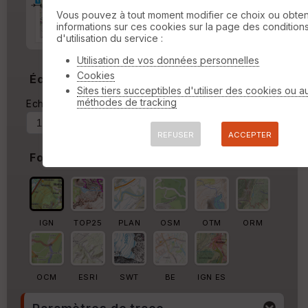
Marge d'impression
cm
Vous pouvez à tout moment modifier ce choix ou obten
informations sur ces cookies sur la page des condition
Marge autour de la trace
d'utilisation du service :
%
Utilisation de vos données personnelles
Cookies
Échelle
Sites tiers succeptibles d'utiliser des cookies ou a
méthodes de tracking
Echelle actuelle : 1/40823
Forcer au
REFUSER
ACCEPTER
Fond de carte
IGN
TOP25
PLAN
OSM
OTM
ORM
OCM
ESRI
SWT
BE
IGN ES