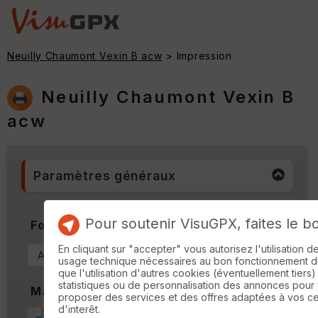
Neuilly Chaumont Vexin B acw
> Impression
Neuilly Chaumont Vexin B
acw
Paramètres généraux
Pour soutenir VisuGPX, faites le b
Format & Orientation
En cliquant sur "accepter" vous autorisez l'utilisation 
usage technique nécessaires au bon fonctionnement du 
que l'utilisation d'autres cookies (éventuellement tiers)
statistiques ou de personnalisation des annonces pour
Marges
proposer des services et des offres adaptées à vos c
d'interêt.