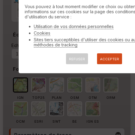
Marge d'impression
cm
Vous pouvez à tout moment modifier ce choix ou obten
informations sur ces cookies sur la page des condition
Marge autour de la trace
d'utilisation du service :
%
Utilisation de vos données personnelles
Cookies
Échelle
Sites tiers succeptibles d'utiliser des cookies ou a
méthodes de tracking
Echelle actuelle : 1/65587
Forcer au
REFUSER
ACCEPTER
Fond de carte
IGN
TOP25
PLAN
OSM
OTM
ORM
OCM
ESRI
SWT
BE
IGN ES