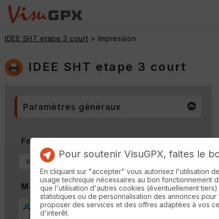
IDEE SHT etape 3 court
> Impression
IDEE SHT etape 3 court
Paramètres généraux
Format & Orientation
Pour soutenir VisuGPX, faites le b
En cliquant sur "accepter" vous autorisez l'utilisation 
usage technique nécessaires au bon fonctionnement du 
Marges
que l'utilisation d'autres cookies (éventuellement tiers)
statistiques ou de personnalisation des annonces pour
proposer des services et des offres adaptées à vos c
Marge d'impression
cm
d'interêt.