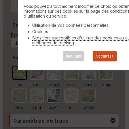
Marge autour de la trace
Vous pouvez à tout moment modifier ce choix ou obten
informations sur ces cookies sur la page des condition
%
d'utilisation du service :
Échelle
Utilisation de vos données personnelles
Cookies
Echelle actuelle : 1/18916
Forcer au
Sites tiers succeptibles d'utiliser des cookies ou a
méthodes de tracking
REFUSER
ACCEPTER
Fond de carte
IGN
TOP25
PLAN
OSM
OTM
ORM
OCM
ESRI
SWT
BE
IGN ES
Paramètres de trace