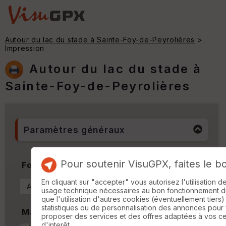
Autour du lac du stade à Sainte-Foy-de-Peyrolières
>
Impression
Autour du lac du stade à
Sainte-Foy-de-Peyrolières
Paramètres généraux
Pour soutenir VisuGPX, faites le b
Format & Orientation
En cliquant sur "accepter" vous autorisez l'utilisation 
usage technique nécessaires au bon fonctionnement du 
que l'utilisation d'autres cookies (éventuellement tiers)
statistiques ou de personnalisation des annonces pour
Marges
proposer des services et des offres adaptées à vos c
d'interêt.