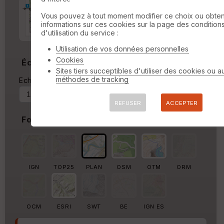
Marge d'impression
cm
Vous pouvez à tout moment modifier ce choix ou obten
informations sur ces cookies sur la page des condition
Marge autour de la trace
d'utilisation du service :
%
Utilisation de vos données personnelles
Cookies
Échelle
Sites tiers succeptibles d'utiliser des cookies ou a
méthodes de tracking
Echelle actuelle : 1/14909
Forcer au
REFUSER
ACCEPTER
Fond de carte
IGN
TOP25
PLAN
OSM
OTM
ORM
OCM
ESRI
SWT
BE
IGN ES