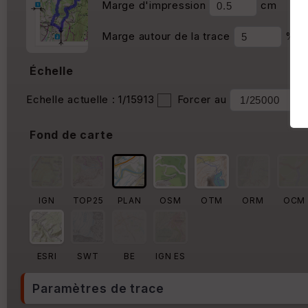
Marge d'impression
cm
Marge autour de la trace
%
Échelle
Echelle actuelle : 1/15913
Forcer au
Fond de carte
IGN
TOP25
PLAN
OSM
OTM
ORM
OCM
ESRI
SWT
BE
IGN ES
Paramètres de trace