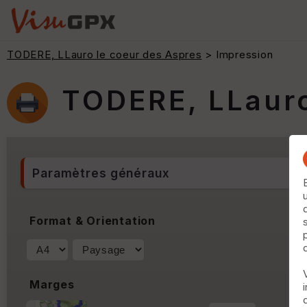
TODERE, LLauro le coeur des Aspres
> Impression
TODERE, LLauro
Paramètres généraux
Format & Orientation
Marges