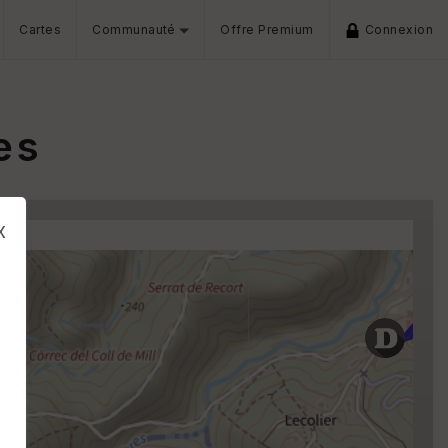
Cartes
Communauté
Offre Premium
Connexion
es
x
s