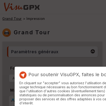
Grand Tour
> Impression
Grand Tour
Paramètres généraux
Format & Orientation
Pour soutenir VisuGPX, faites le b
En cliquant sur "accepter" vous autorisez l'utilisation 
usage technique nécessaires au bon fonctionnement du 
Marges
que l'utilisation d'autres cookies (éventuellement tiers)
statistiques ou de personnalisation des annonces pour
proposer des services et des offres adaptées à vos c
Marge d'impression
cm
d'interêt.