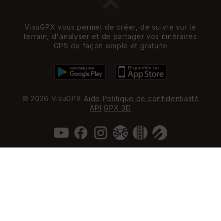
VisuGPX vous permet de créer, de suivre sur le
terrain, d'analyser et de partager vos itinéraires
GPS de façon simple et gratuite
© 2026 VisuGPX
Aide
Politique de confidentialité
API
GPX 3D