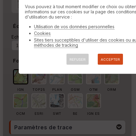
Marge autour de la trace
Vous pouvez à tout moment modifier ce choix ou obten
informations sur ces cookies sur la page des condition
%
d'utilisation du service :
Échelle
Utilisation de vos données personnelles
Cookies
Echelle actuelle : 1/58184
Forcer au
Sites tiers succeptibles d'utiliser des cookies ou a
méthodes de tracking
REFUSER
ACCEPTER
Fond de carte
IGN
TOP25
PLAN
OSM
OTM
ORM
OCM
ESRI
SWT
BE
IGN ES
Paramètres de trace