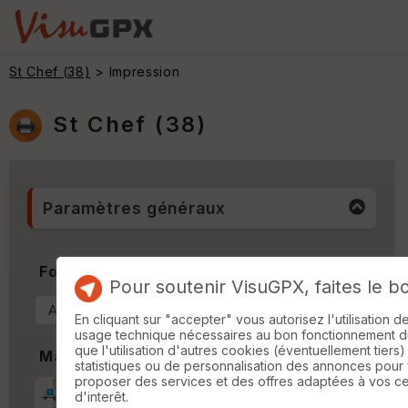
St Chef (38)
> Impression
St Chef (38)
Paramètres généraux
Format & Orientation
Pour soutenir VisuGPX, faites le b
En cliquant sur "accepter" vous autorisez l'utilisation 
usage technique nécessaires au bon fonctionnement du 
que l'utilisation d'autres cookies (éventuellement tiers)
Marges
statistiques ou de personnalisation des annonces pour
proposer des services et des offres adaptées à vos c
Marge d'impression
cm
d'interêt.