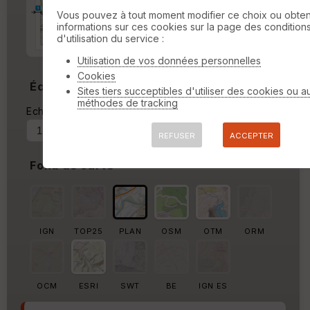
Marge d'impression
cm
Vous pouvez à tout moment modifier ce choix ou obten
informations sur ces cookies sur la page des condition
d'utilisation du service :
Marge autour de la trace
%
Utilisation de vos données personnelles
Cookies
Échelle
Sites tiers succeptibles d'utiliser des cookies ou a
méthodes de tracking
Echelle actuelle : 1/35533
Forcer au
REFUSER
ACCEPTER
Fond de carte
IGN
TOP25
PLAN
OSM
OTM
ORM
OCM
ESRI
SWT
BE
IGN ES