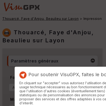
Thouarcé, Faye d'Anjou, Beaulieu sur Layon
> Impression
Thouarcé, Faye d'Anjou,
Beaulieu sur Layon
Paramètres généraux
Pour soutenir VisuGPX, faites le b
Format & Orientation
En cliquant sur "accepter" vous autorisez l'utilisation 
usage technique nécessaires au bon fonctionnement du 
que l'utilisation d'autres cookies (éventuellement tiers)
statistiques ou de personnalisation des annonces pour
proposer des services et des offres adaptées à vos c
Marges
d'interêt.