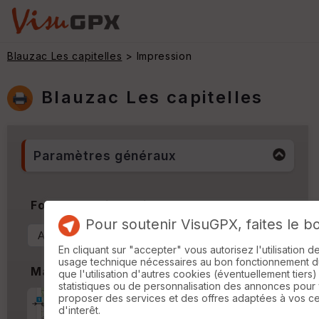
Blauzac Les capitelles
> Impression
Blauzac Les capitelles
Paramètres généraux
Format & Orientation
Pour soutenir VisuGPX, faites le b
En cliquant sur "accepter" vous autorisez l'utilisation 
usage technique nécessaires au bon fonctionnement du 
Marges
que l'utilisation d'autres cookies (éventuellement tiers)
statistiques ou de personnalisation des annonces pour
proposer des services et des offres adaptées à vos c
Marge d'impression
cm
d'interêt.