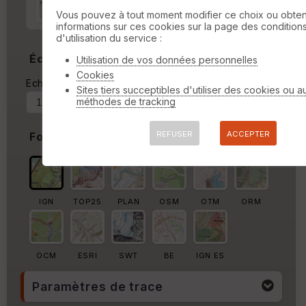
Marge autour de la trace
Vous pouvez à tout moment modifier ce choix ou obten
informations sur ces cookies sur la page des condition
%
d'utilisation du service :
Échelle
Utilisation de vos données personnelles
Cookies
Echelle actuelle : 1/13970
Forcer au
Sites tiers succeptibles d'utiliser des cookies ou a
méthodes de tracking
REFUSER
ACCEPTER
Fond de carte
IGN
TOP25
PLAN
OSM
OTM
ORM
OCM
ESRI
SWT
BE
IGN ES
Paramètres de trace